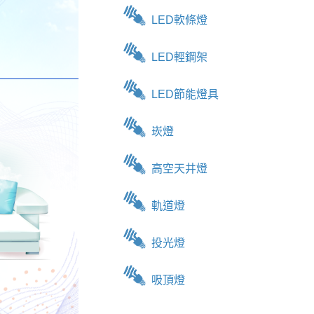
LED軟條燈
LED輕鋼架
LED節能燈具
崁燈
高空天井燈
軌道燈
投光燈
吸頂燈