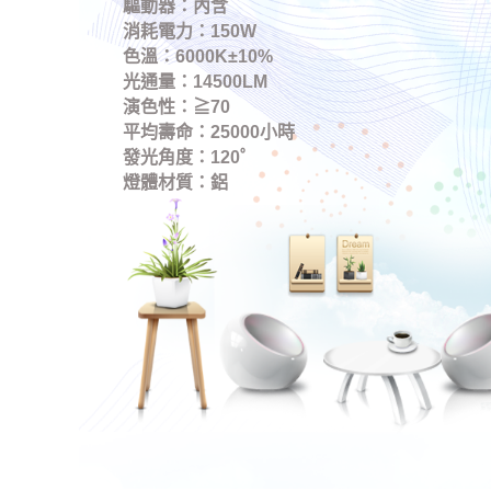
驅動器：內含
消耗電力：150W
色溫：6000K±10%
光通量：14500LM
演色性：≧70
平均壽命：25000小時
發光角度：120゜
燈體材質：鋁