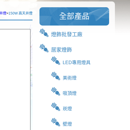
井燈
>
150W 高天井燈
全部產品
燈飾批發工廠
居家燈飾
LED專用燈具
美術燈
吸頂燈
崁燈
壁燈