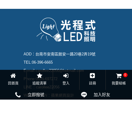
ADD：
台南市安南區館安一路20巷2弄19號
TEL:
06-396-6665
E-mail:
carollee22056@hotmail.com
0
Phone:
0915-697272
回首頁
追蹤清單
登入
註冊
我要結帳
LINE：
carollee22056
立即撥號
加入好友
WEBDESIGN：
蘋果網頁設計
CopyRight © 2016所有版權未經本公司合法授權任
意複制 版權必究