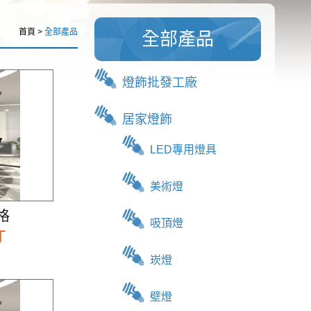
首頁 >
全部產品
全部產品
燈飾批發工廠
居家燈飾
LED專用燈具
美術燈
格
吸頂燈
T
崁燈
壁燈