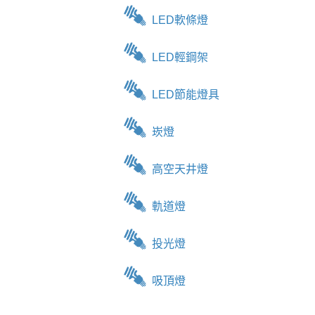
LED軟條燈
LED輕鋼架
LED節能燈具
崁燈
高空天井燈
軌道燈
投光燈
吸頂燈